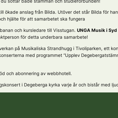
 att du söttar både stämman och studieförbunden!
l ökade anslag från Bilda. Utöver det står Bilda för ha
h hjälte för att samarbetet ska fungera
nsbanan och kursledare till Visstugan.
UNGA Musik i Syd
taktperson för detta underbara samarbete!
erkan på Musikaliska Strandhugg i Tivoliparken, ett ko
gskonserterna med programmet
”Upplev Degebergatstäm
öd och abonnering av webbhotell.
skonsert i Degeberga kyrka varje år och bistår med ljud,