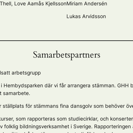
Thell, Love Aamås Kjellsson
Miriam Andersén
Lukas Arvidsson
Samarbetspartners
lsatt arbetsgrupp
r i Hembydsparken där vi får arrangera stämman. GHH bis
tt samarbete.
 ställplats för stämmans fina dansgolv som behöver öve
 kurser, som rapporteras som studiecirklar, och konser
av folklig bildningsverksamhet i Sverige. Rapporteringen är