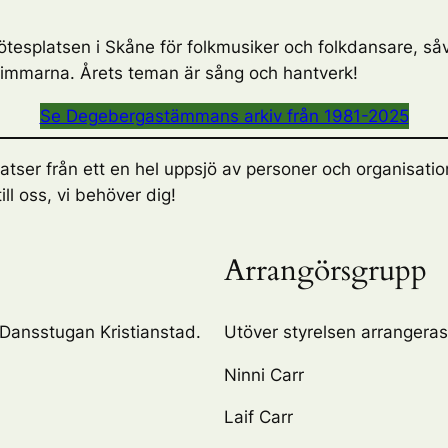
esplatsen i Skåne för folkmusiker och folkdansare, såv
åtimmarna. Årets teman är sång och hantverk!
Se Degebergastämmans arkiv från 1981-2025
er från ett en hel uppsjö av personer och organisationer
ll oss, vi behöver dig!
Arrangörsgrupp
Dansstugan Kristianstad.
Utöver styrelsen arrangeras
Ninni Carr
Laif Carr