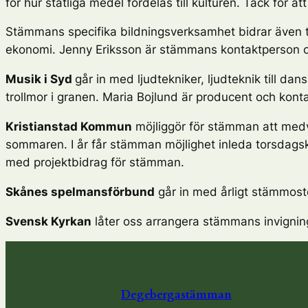
för hur statliga medel fördelas till kulturen. Tack för
Stämmans specifika bildningsverksamhet bidrar även til
ekonomi. Jenny Eriksson är stämmans kontaktperson oc
Musik i Syd
går in med ljudtekniker, ljudteknik till da
trollmor i granen. Maria Bojlund är producent och kon
Kristianstad Kommun
möjliggör för stämman att medv
sommaren. I år får stämman möjlighet inleda torsda
med projektbidrag för stämman.
Skånes spelmansförbund
går in med årligt stämmost
Svensk Kyrkan
låter oss arrangera stämmans invigning
Degebergastämman