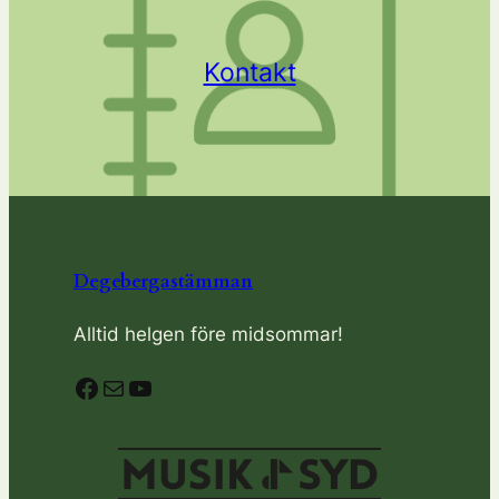
Kontakt
Degebergastämman
Alltid helgen före midsommar!
Facebook
E-post
YouTube