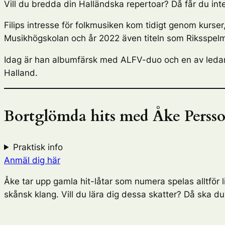
Vill du bredda din Halländska repertoar? Då får du int
Filips intresse för folkmusiken kom tidigt genom kurser,
Musikhögskolan och år 2022 även titeln som Riksspel
Idag är han albumfärsk med ALFV-duo och en av ledarna
Halland.
Bortglömda hits med Åke Perss
Praktisk info
Anmäl dig här
Åke tar upp gamla hit-låtar som numera spelas alltför li
skånsk klang. Vill du lära dig dessa skatter? Då ska du 