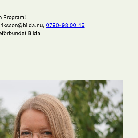
en Program!
eriksson@bilda.nu,
0790-98 00 46
eförbundet Bilda