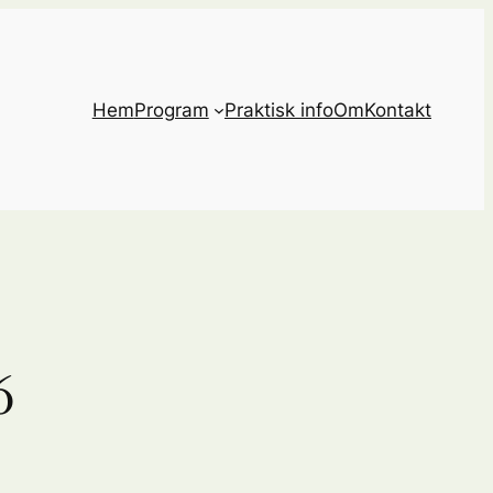
Hem
Program
Praktisk info
Om
Kontakt
6