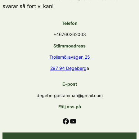
svarar så fort vi kan!
Telefon
+46760262003
Stämmoadress
Trollemöllavägen 25
297 94 Degeberg
a
E-post
degebergastamman@gmail.com
Följ oss
på
Facebook
YouTube