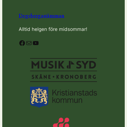
Degebergastämman
Alltid helgen före midsommar!
Facebook
E-post
YouTube